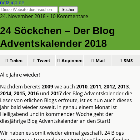
netzliga.de
24. November 2018 • 10 Kommentare
24 Söckchen – Der Blog
Adventskalender 2018
Teilen
Tweet
Anpinnen
Mail
SMS
Alle Jahre wieder!
Nachdem bereits
2009
wie auch
2010
,
2011
,
2012
,
2013
,
2014
,
2015
,
2016
und
2017
der Blog Adventskalender die
Leser von etlichen Blogs erfreute, ist es nun auch dieses
Jahr bald wieder soweit. In genau einem Monat ist
Heiligabend und in kommender Woche geht der
diesjährige Blog Adventskalender an den Start!
Wir haben es somit wieder einmal geschafft 24 Blogs
zusammen zu trommeln um einen blogübergreifenden