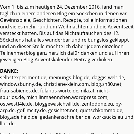
Vom 1. bis zum heutigen 24. Dezember 2016, fand man
täglich in einem anderen Blog ein Söckchen in denen wir
Gewinnspiele, Geschichten, Rezepte, tolle Informationen
und vieles mehr rund um Weihnachten und die Adventszeit
versteckt hatten. Bis auf das Nichtauftauchen des 12.
Söckchens hat alles wunderbar und reibungslos geklappt
und an dieser Stelle möchte ich daher jedem einzelnen
Teilnehmerblog ganz herzlich dafür danken und auf Ihren
jeweiligen Blog-Adventskalender-Beitrag verlinken.
DANKE:
selbstexperiment.de
,
meinungs-blog.de
,
daggis-welt.de
,
windowsbunny.de
,
christiane-klein.com
,
blog.zn80.net
,
frau-sabienes.de
,
fulanos-worte.de
,
nila.at
,
nicht-
spurlos.de
,
michilinmaennchen.wordpress.com
,
ostwestf4le.de
,
bloggewasichwill.de
,
zentodone.eu
,
by-
arp.de
,
gofilmcity.de
,
gesichtet.net
,
quetschkommo.de
,
blog.adelhaid.de
,
gedankenschreiber.de
,
worksucks.eu
und
lloc.de
.