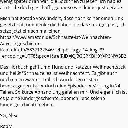
wenig später dran war, die Söckchen zu lesen, ich hab es
am Ende doch geschafft, genauso wie deines just gerade.
Mich hat gerade verwundert, dass noch keiner einen Link
gesetzt hat, und denke die haben die das so zugespielt, ich
setze jetzt einfach mal einen:
https://www.amazon.de/Schnauze-ist-Weihnachten-
Adventsgeschichte-
Kapiteln/dp/3837122646/ref=pd_bxgy_14_img_3?
_encoding=UTF8&psc=1&refRID=JQJ3GCRKBH9YXP3NW3B2
Das Hörbuch geht umd Hund und Katz zur Weihnachtszeit
und heißt “Schnauze, es ist Weihnachten”. Es gibt auch
noch einen zweiten Teil. Ich würde den ersten
bevorzugehen, ist er doch eine Episodenerzählung in 24.
Teilen. So kurze Abhandlung gefallen mir. Und eigentlich ist
es ja eine Kindergeschichte, aber ich liebe solche
Kindergeschichten eben…
SG, Alex
Reply