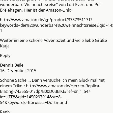
wunderbare Weihnachtsreise” von Lori Evert und Per
Breiehagen. Hier ist der Amazon-Link:
http://www.amazon.de/gp/product/3737351171?
keywords=die%20wunderbare%20weihnachtsreise&qid=14
1
Weiterhin eine schöne Adventszeit und viele liebe Grüße
Katja
Reply
Dennis Beile
16. Dezember 2015
Schöne Sache…. Dann versuche ich mein Glück mal mit
einem Trikot:
http://www.amazon.de/Herren-Replica-
Blazing-743555-01/dp/B00D0BEIKE/ref=sr_1_54?
ie=UTF8&qid=1450297914&sr=8-
54&keywords=Borussia+Dortmund
Reply