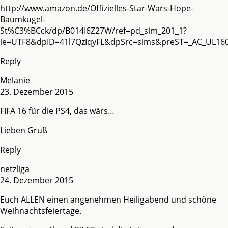
http://www.amazon.de/Offizielles-Star-Wars-Hope-
Baumkugel-
St%C3%BCck/dp/B014I6Z27W/ref=pd_sim_201_1?
ie=UTF8&dpID=41l7QzIqyFL&dpSrc=sims&preST=_AC_UL1
Reply
Melanie
23. Dezember 2015
FIFA 16 für die PS4, das wärs…
Lieben Gruß
Reply
netzliga
24. Dezember 2015
Euch ALLEN einen angenehmen Heiligabend und schöne
Weihnachtsfeiertage.