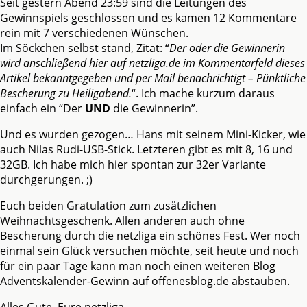
Seit gestern Abend 23:59 sind die Leitungen des
Gewinnspiels geschlossen und es kamen 12 Kommentare
rein mit 7 verschiedenen Wünschen.
Im Söckchen selbst stand, Zitat: “
Der oder die Gewinnerin
wird anschließend hier auf netzliga.de im Kommentarfeld dieses
Artikel bekanntgegeben und per Mail benachrichtigt – Pünktliche
Bescherung zu Heiligabend.
“. Ich mache kurzum daraus
einfach ein “Der
UND
die Gewinnerin”.
Und es wurden gezogen… Hans mit seinem Mini-Kicker, wie
auch Nilas Rudi-USB-Stick. Letzteren gibt es mit 8, 16 und
32GB. Ich habe mich hier spontan zur 32er Variante
durchgerungen. ;)
Euch beiden Gratulation zum zusätzlichen
Weihnachtsgeschenk. Allen anderen auch ohne
Bescherung durch die netzliga ein schönes Fest. Wer noch
einmal sein Glück versuchen möchte, seit heute und noch
für ein paar Tage kann man noch einen weiteren Blog
Adventskalender-Gewinn auf offenesblog.de abstauben.
Alles Gute, Eure netzliga.