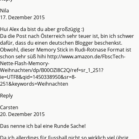
Nila
17. Dezember 2015
Hui Alex da bist du aber großzügig :)
Da die Post nach Österreich sehr teuer ist, bin ich schwer
dafür, dass du einen deutschen Blogger beschenkst.
Obwohl, dieser Memory Stick in Rudi-Rotnase Format ist
schon sehr süß hihi
http://www.amazon.de/FbscTech-
Nette-Flash-Memory-
Weihnachten/dp/B00OZI8C2Q/ref=sr_1_251?
ie=UTF8&qid=1450338950&sr=8-
251&keywords=Weihnachten
Reply
Carsten
20. Dezember 2015
Das nenne ich bal eine Runde Sache!
Da ich allerdings für Fussball nicht so wirklich viel übrig