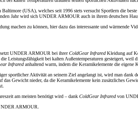
h bei kalten Temperaturen draußen seinen sportlichen Aktivitäten na
imore (USA), welches seit 1996 stets versucht Sportlern die beste A
mmenden Jahr wird sich UNDER ARMOUR auch in ihrem deutschen Haupt
idung machen zu können, hier dazu das interessante und wärmende Vid
lt, setzt UNDER ARMOUR bei ihrer
ColdGear Infrared
Kleidung auf Ke
die Leistungsfähigkeit bei kalten Außentemperaturen gesteigert, weil 
ar Infrared
anhaltend warm, indem die Keramikelemente die eigene 
ger sportlicher Aktivität an seinem Ziel angelangt ist, wird man 
 auf das Gewicht nieder, da die Keramikelemente kein zusätzliches Gewi
t.
hreszeit am meisten benötigt wird – dank
ColdGear Infrared
von UND
UNDER ARMOUR.