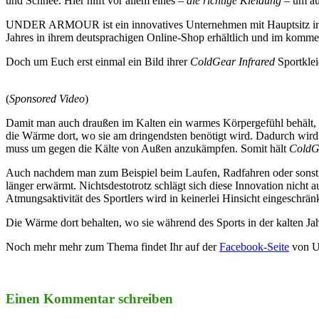
und Schnee. Hier hilft vor allem eines –
die richtige Kleidung
– um auc
UNDER ARMOUR ist ein innovatives Unternehmen mit Hauptsitz in Balt
Jahres in ihrem deutsprachigen Online-Shop erhältlich und im ko
Doch um Euch erst einmal ein Bild ihrer
ColdGear Infrared
Sportkle
(
Sponsored Video
)
Damit man auch draußen im Kalten ein warmes Körpergefühl behä
die Wärme dort, wo sie am dringendsten benötigt wird. Dadurch wird 
muss um gegen die Kälte von Außen anzukämpfen. Somit hält
ColdGe
Auch nachdem man zum Beispiel beim Laufen, Radfahren oder sonsti
länger erwärmt. Nichtsdestotrotz schlägt sich diese Innovation nicht
Atmungsaktivität des Sportlers wird in keinerlei Hinsicht eingeschränk
Die Wärme dort behalten, wo sie während des Sports in der kalten Ja
Noch mehr mehr zum Thema findet Ihr auf der
Facebook-Seite
von 
Einen Kommentar schreiben