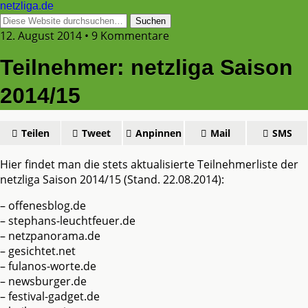
netzliga.de
12. August 2014 • 9 Kommentare
Teilnehmer: netzliga Saison
2014/15
Teilen
Tweet
Anpinnen
Mail
SMS
Hier findet man die stets aktualisierte Teilnehmerliste der
netzliga Saison 2014/15 (Stand. 22.08.2014):
– offenesblog.de
– stephans-leuchtfeuer.de
– netzpanorama.de
– gesichtet.net
– fulanos-worte.de
– newsburger.de
– festival-gadget.de