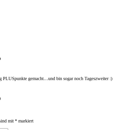
D
ellig PLUSpunkte gemacht…und bin sogar noch Tageszweiter :)
)
sind mit
*
markiert