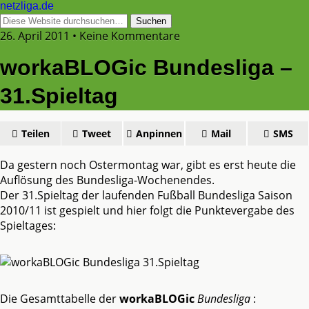
netzliga.de
26. April 2011 • Keine Kommentare
workaBLOGic Bundesliga –
31.Spieltag
Teilen
Tweet
Anpinnen
Mail
SMS
Da gestern noch Ostermontag war, gibt es erst heute die
Auflösung des Bundesliga-Wochenendes.
Der 31.Spieltag der laufenden Fußball Bundesliga Saison
2010/11 ist gespielt und hier folgt die Punktevergabe des
Spieltages:
Die Gesamttabelle der
workaBLOGic
Bundesliga
: