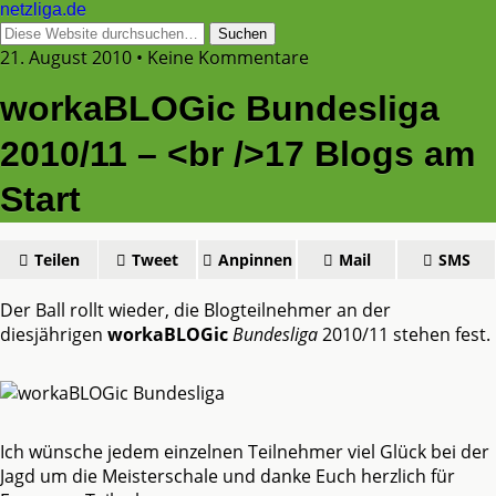
netzliga.de
21. August 2010 • Keine Kommentare
workaBLOGic Bundesliga
2010/11 – <br />17 Blogs am
Start
Teilen
Tweet
Anpinnen
Mail
SMS
Der Ball rollt wieder, die Blogteilnehmer an der
diesjährigen
workaBLOGic
Bundesliga
2010/11 stehen fest.
Ich wünsche jedem einzelnen Teilnehmer viel Glück bei der
Jagd um die Meisterschale und danke Euch herzlich für