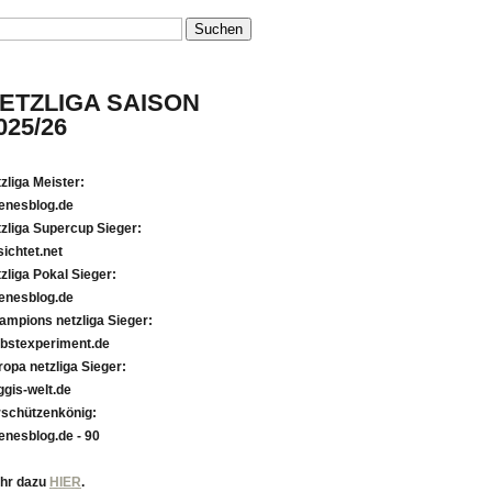
ETZLIGA SAISON
025/26
zliga Meister
:
fenesblog.de
tzliga Supercup Sieger
:
sichtet.net
zliga Pokal Sieger
:
fenesblog.de
ampions netzliga Sieger
:
lbstexperiment.de
ropa netzliga Sieger
:
ggis-welt.de
rschützenkönig
:
fenesblog.de - 90
hr dazu
HIER
.