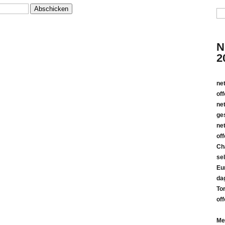
N
2
net
of
ne
ge
net
of
Ch
se
Eu
da
To
of
Me